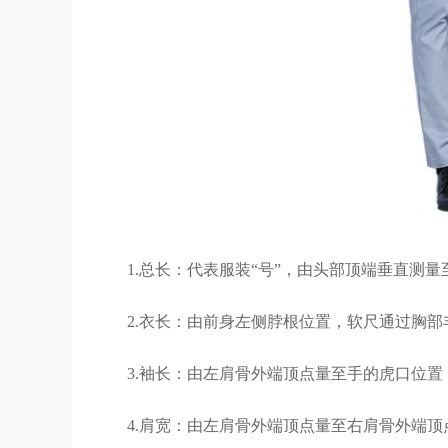
1.总长：代表服装“号”，由头部顶端垂直测量
2.衣长：由前身左侧脖根位置，软尺通过胸
3.袖长：由左肩骨外端顶点量至手的虎口位
4.肩宽：由左肩骨外端顶点量至右肩骨外端