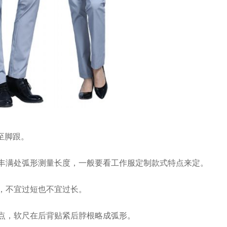
至脚跟。
部丰满处弧形测量长度，一般要看工作服定制款式特点来定。
置，不宜过短也不宜过长。
顶点，软尺在后背贴紧后脖根略成弧形。