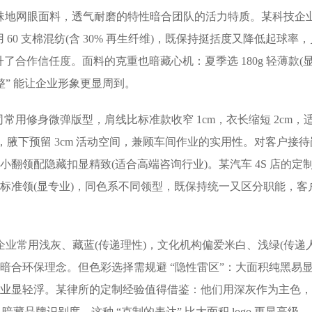
纶的珠地网眼面料，透气耐磨的特性暗合团队的活力特质。某科技企
0 支棉混纺(含 30% 再生纤维)，既保持挺括度又降低起球率
合作信任度。面料的克重也暗藏心机：夏季选 180g 轻薄款(
季调整” 能让企业形象更显周到。
用修身微弹版型，肩线比标准款收窄 1cm，衣长缩短 2cm，
腋下预留 3cm 活动空间，兼顾车间作业的实用性。对客户接
小翻领配隐藏扣显精致(适合高端咨询行业)。某汽车 4S 店的定
用标准领(显专业)，同色系不同领型，既保持统一又区分职能，客
企业常用浅灰、藏蓝(传递理性)，文化机构偏爱米白、浅绿(传递
，暗合环保理念。但色彩选择需规避 “隐性雷区”：大面积纯黑易
行业显轻浮。某律所的定制经验值得借鉴：他们用深灰作为主色
暗藏品牌识别度，这种 “克制的表达” 比大面积 logo 更显高级。