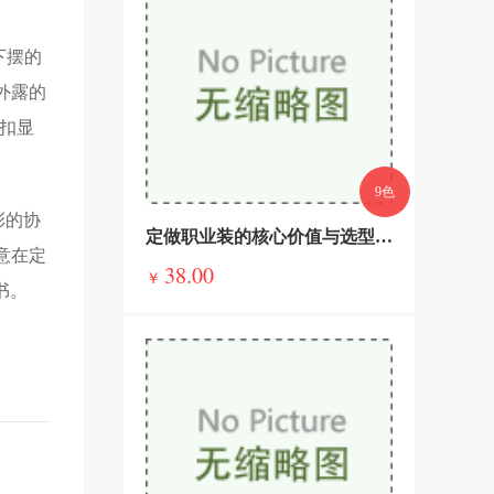
下摆的
外露的
脂扣显
9色
彩的协
定做职业装的核心价值与选型指南，告别千篇一律，彰显企业与个人质感
意在定
38.00
￥
书。