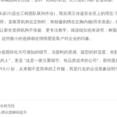
条设计(适合工程团队夜间作业)，既实用又传递安全至上的理念;
关怀。某教育机构在定制时，将校徽刺绣在左胸内侧(而非表面)，
” 反而让家长觉得机构不张扬、更专注教学。就连纽扣也有讲究：树
，这些微小的选择都在悄悄塑造客户对企业的印象。
的价值观转化为可感知的细节。当面料的质感、版型的舒适度、色
司的人”，更是 “这是一家注重细节、有品质追求的公司”。那些愿
POLO 衫，从来都不是简单的工作服，而是行走的企业形象说明
全程无忧​
团队辨识度瞬间提升