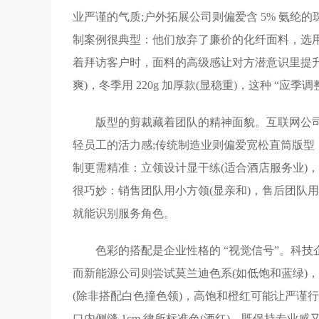
业严谨的气质;户外拓展公司则偏爱含 5% 氨
制案例很典型：他们放弃了廉价的化纤面料，选用 6
着拜访客户时，面料的高级感让对方潜意识里提升了
爽)，冬季用 220g 加厚款(显稳重)，这种 “应
版型的剪裁藏着团队的精神面貌。互联网公司常
轻员工的活力感;传统制造业则偏爱宽松直筒版型，
制更需精准：立领设计显干练(适合酒店服务业)，
很巧妙：销售团队用小方领(显亲和)，售后团队
就能识别服务角色。
色彩的搭配是企业性格的 “视觉信号”。科技
而新能源公司则尝试莫兰迪色系(如低饱和蓝绿)
(除非搭配白色撞色领)，高饱和橙红可能让严谨
口内侧缝 1cm 律所标准色(酒红)，既保持专业感又