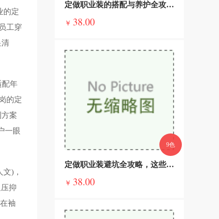
定做职业装的搭配与养护全攻略，穿得得体，用得持久
业的定
38.00
￥
，员工穿
显清
适配年
待岗的定
制方案
户一眼
9色
定做职业装避坑全攻略，这些套路必警惕，不花冤枉钱
人文)，
38.00
￥
显压抑
，在袖