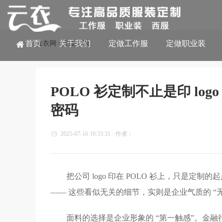
首页
关于我们
定做工作服
定做职业装
云衣网
行业知识
>
POLO 衫定制不止是印 l
密码
2025-07-16 16:33:31
作者：
把公司 logo 印在 POLO 衫上，只是
—— 这些看似无关的细节，实则是企业气质的 
面料的选择是企业形象的 “第一触感”。金融行