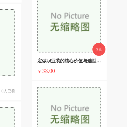
9色
定做职业装的核心价值与选型指南，告别千篇一律，彰显企业与个人质感
38.00
￥
0人已赞